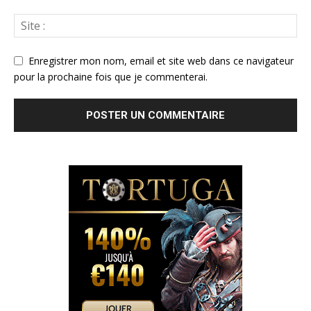
Enregistrer mon nom, email et site web dans ce navigateur
pour la prochaine fois que je commenterai.