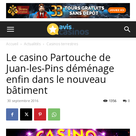
Accueil
Actualités
Casinos terrestres
Le casino Partouche de
Juan-les-Pins déménage
enfin dans le nouveau
bâtiment
30 septembre 2016
1356
0