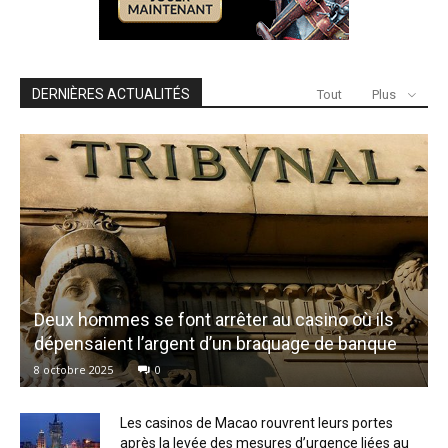
DERNIÈRES ACTUALITÉS
Tout
Plus
Deux hommes se font arrêter au casino où ils
dépensaient l’argent d’un braquage de banque
8 octobre 2025
0
Les casinos de Macao rouvrent leurs portes
après la levée des mesures d’urgence liées au