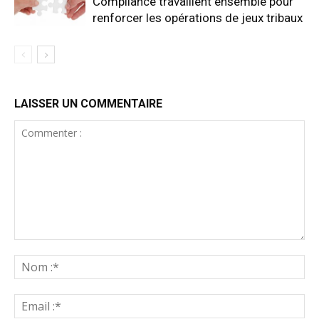
Compliance travaillent ensemble pour
renforcer les opérations de jeux tribaux
LAISSER UN COMMENTAIRE