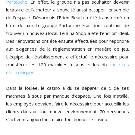
Partouche
. En effet, le groupe n’a pas souhaiter devenir
locataire et l’acheteur a souhaité aussi occuper l’ensemble
de l’espace. Désormais l’Eden Beach a été transformé en
hôtel de luxe. Le groupe Partouche était donc contraint de
trouver un nouveau local. Le luna Shop a été l’endroit idéal.
Des rénovations ont été ensuite effectuées pour répondre
aux exigences de la règlementation en matière de jeu.
L’équipe de l’établissement a effectué le nécessaire pour
transférer les 120 machines à sous et les dix
roulettes
électroniques
.
Dans la foulée, le casino a dû se séparer de 5 de ses
machines à sous par manque d’espace. Une fois installé,
les employés devaient faire le nécessaire pour accueillir les
clients dans un tout nouvel environnement. 70 personnes
s’activent aujourd’hui à faire fonctionner le casino.