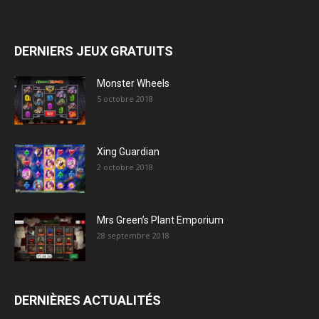
DERNIERS JEUX GRATUITS
Monster Wheels
5 octobre 2018
Xing Guardian
2 octobre 2018
Mrs Green’s Plant Emporium
28 septembre 2018
DERNIÈRES ACTUALITÉS