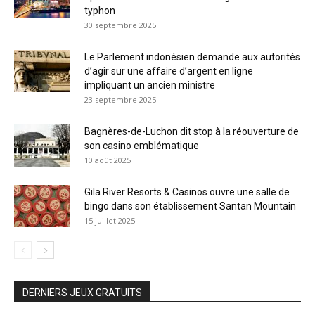
typhon
30 septembre 2025
Le Parlement indonésien demande aux autorités
d’agir sur une affaire d’argent en ligne
impliquant un ancien ministre
23 septembre 2025
Bagnères-de-Luchon dit stop à la réouverture de
son casino emblématique
10 août 2025
Gila River Resorts & Casinos ouvre une salle de
bingo dans son établissement Santan Mountain
15 juillet 2025
DERNIERS JEUX GRATUITS