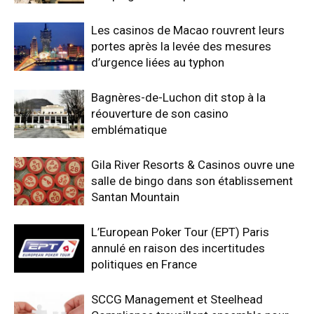
Les casinos de Macao rouvrent leurs
portes après la levée des mesures
d’urgence liées au typhon
Bagnères-de-Luchon dit stop à la
réouverture de son casino
emblématique
Gila River Resorts & Casinos ouvre une
salle de bingo dans son établissement
Santan Mountain
L’European Poker Tour (EPT) Paris
annulé en raison des incertitudes
politiques en France
SCCG Management et Steelhead