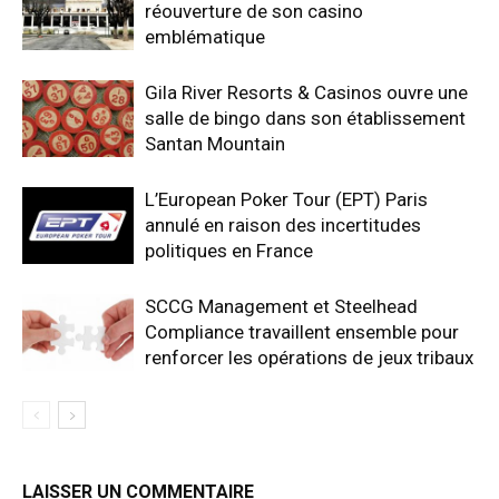
réouverture de son casino
emblématique
Gila River Resorts & Casinos ouvre une
salle de bingo dans son établissement
Santan Mountain
L’European Poker Tour (EPT) Paris
annulé en raison des incertitudes
politiques en France
SCCG Management et Steelhead
Compliance travaillent ensemble pour
renforcer les opérations de jeux tribaux
LAISSER UN COMMENTAIRE