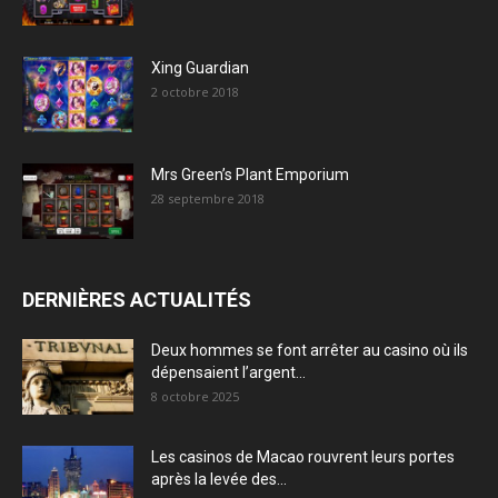
Xing Guardian
2 octobre 2018
Mrs Green’s Plant Emporium
28 septembre 2018
DERNIÈRES ACTUALITÉS
Deux hommes se font arrêter au casino où ils
dépensaient l’argent...
8 octobre 2025
Les casinos de Macao rouvrent leurs portes
après la levée des...