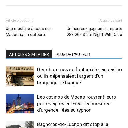
Article précédent
Article suivant
Une machine à sous sur
Un heureux gagnant remporte
Madonna en octobre
283 264 $ sur Night With Cleo
ARTICLES SIMILAIRES
PLUS DE L'AUTEUR
Deux hommes se font arrêter au casino
où ils dépensaient l’argent d’un
braquage de banque
Les casinos de Macao rouvrent leurs
portes après la levée des mesures
d’urgence liées au typhon
Bagnères-de-Luchon dit stop à la