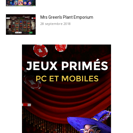
Mrs Green’s Plant Emporium
28 septembre 2018