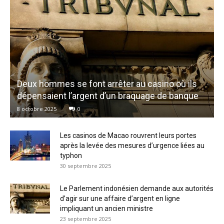
Deux hommes se font arrêter au casino où ils
dépensaient l’argent d’un braquage de banque
8 octobre 2025
0
Les casinos de Macao rouvrent leurs portes
après la levée des mesures d’urgence liées au
typhon
30 septembre 2025
Le Parlement indonésien demande aux autorités
d’agir sur une affaire d’argent en ligne
impliquant un ancien ministre
23 septembre 2025