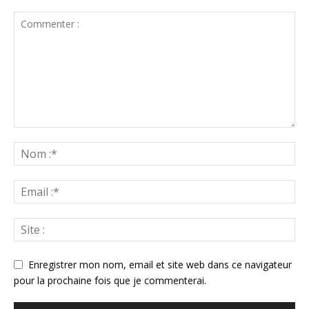
Enregistrer mon nom, email et site web dans ce navigateur
pour la prochaine fois que je commenterai.