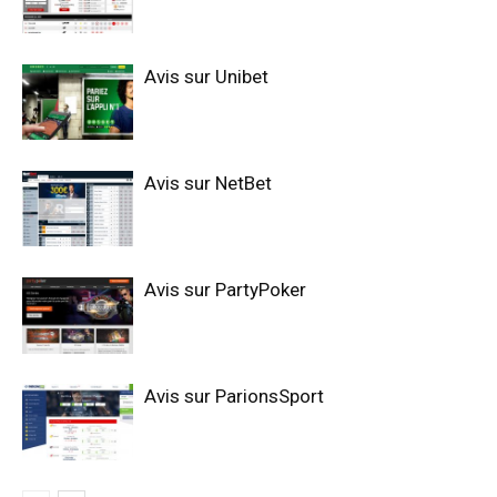
Avis sur Unibet
Avis sur NetBet
Avis sur PartyPoker
Avis sur ParionsSport