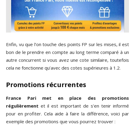
Enfin, vu que l’on touche des points FP sur les mises, il est
bon de le prendre en compte au long terme comparé à un
autre concurrent si vous avez une cote similaire, toutefois
cela ne fonctionne qu’avec des cotes supérieures à 1.2.
Promotions récurrentes
France Pari met en place des promotions
régulièrement
et il est important de s’en tenir informé
pour en profiter. Cela aide à faire la différence, voici par
exemple des promotions que vous pourrez trouver :