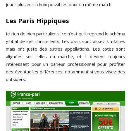
jouer plusieurs choix possibles pour un même match.
Les Paris Hippiques
Ici rien de bien particulier si ce n’est qu’il reprend le schéma
global de ses concurrents. Les paris sont assez similaires
mais ont juste des autres appellations. Les cotes sont
alignées sur celles du marché, et il devient toujours
intéressant pour un parieur professionnel pour profiter
des éventuelles différences, notamment si vous visez des
outsiders.