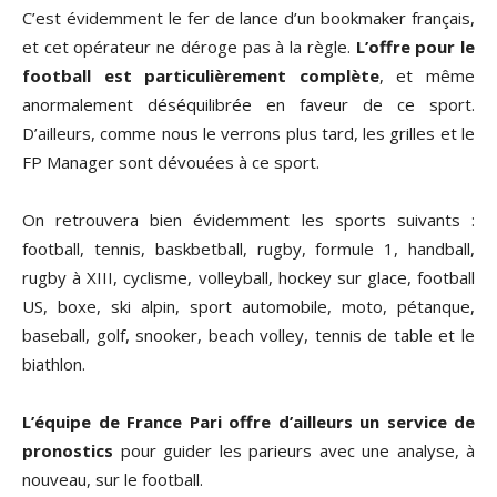
C’est évidemment le fer de lance d’un bookmaker français,
et cet opérateur ne déroge pas à la règle.
L’offre pour le
football est particulièrement complète
, et même
anormalement déséquilibrée en faveur de ce sport.
D’ailleurs, comme nous le verrons plus tard, les grilles et le
FP Manager sont dévouées à ce sport.
On retrouvera bien évidemment les sports suivants :
football, tennis, baskbetball, rugby, formule 1, handball,
rugby à XIII, cyclisme, volleyball, hockey sur glace, football
US, boxe, ski alpin, sport automobile, moto, pétanque,
baseball, golf, snooker, beach volley, tennis de table et le
biathlon.
L’équipe de France Pari offre d’ailleurs un service de
pronostics
pour guider les parieurs avec une analyse, à
nouveau, sur le football.