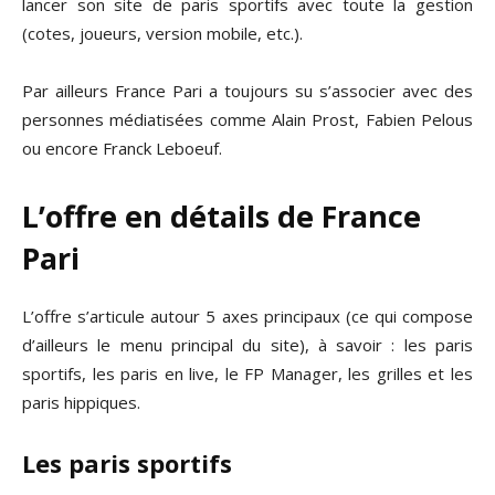
lancer son site de paris sportifs avec toute la gestion
(cotes, joueurs, version mobile, etc.).
Par ailleurs France Pari a toujours su s’associer avec des
personnes médiatisées comme Alain Prost, Fabien Pelous
ou encore Franck Leboeuf.
L’offre en détails de France
Pari
L’offre s’articule autour 5 axes principaux (ce qui compose
d’ailleurs le menu principal du site), à savoir : les paris
sportifs, les paris en live, le FP Manager, les grilles et les
paris hippiques.
Les paris sportifs