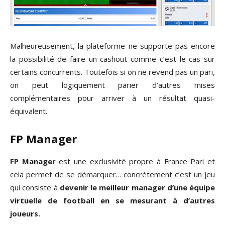
Malheureusement, la plateforme ne supporte pas encore
la possibilité de faire un cashout comme c’est le cas sur
certains concurrents. Toutefois si on ne revend pas un pari,
on peut logiquement parier d’autres mises
complémentaires pour arriver à un résultat quasi-
équivalent.
FP Manager
FP Manager
est une exclusivité propre à France Pari et
cela permet de se démarquer… concrètement c’est un jeu
qui consiste à
devenir le meilleur manager d’une équipe
virtuelle de football en se mesurant à d’autres
joueurs.