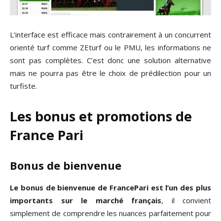
L’interface est efficace mais contrairement à un concurrent
orienté turf comme ZEturf ou le PMU, les informations ne
sont pas complètes. C’est donc une solution alternative
mais ne pourra pas être le choix de prédilection pour un
turfiste.
Les bonus et promotions de
France Pari
Bonus de bienvenue
Le bonus de bienvenue de FrancePari est l’un des plus
importants sur le marché français
, il convient
simplement de comprendre les nuances parfaitement pour