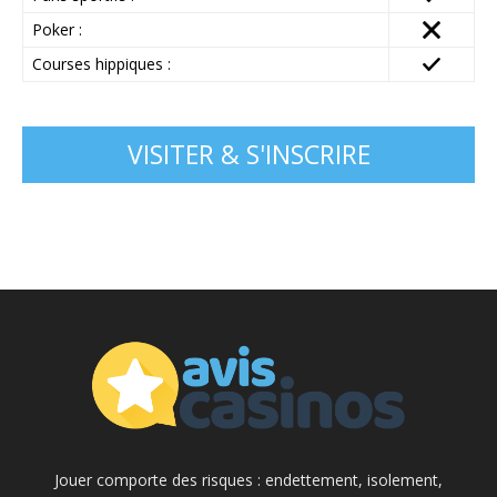
Poker :
Courses hippiques :
VISITER & S'INSCRIRE
Jouer comporte des risques : endettement, isolement,