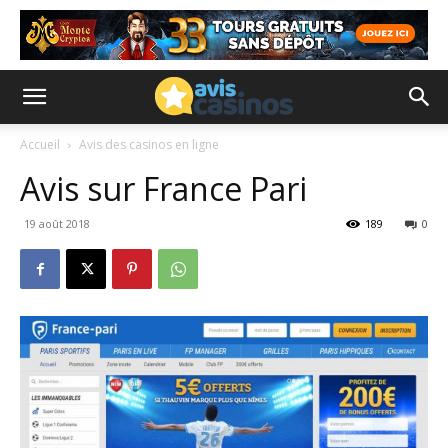
Accueil
Avis des casinos en ligne
Avis sur France Pari
19 août 2018
189
0