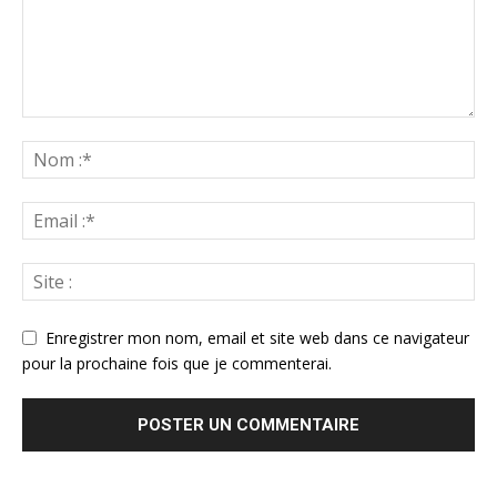
Enregistrer mon nom, email et site web dans ce navigateur
pour la prochaine fois que je commenterai.