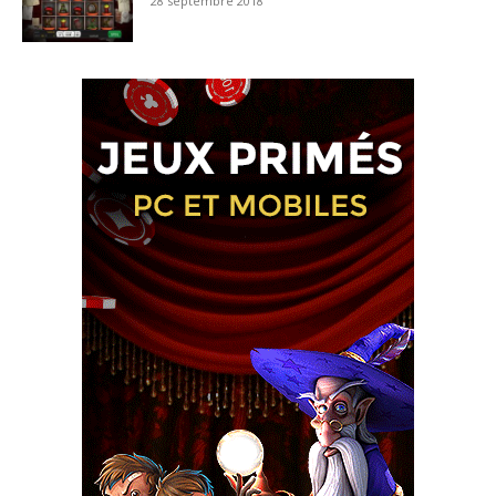
28 septembre 2018