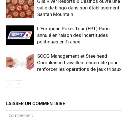
Gila River Resorts & Casinos ouvre une
salle de bingo dans son établissement
Santan Mountain
L’European Poker Tour (EPT) Paris
annulé en raison des incertitudes
politiques en France
SCCG Management et Steelhead
Compliance travaillent ensemble pour
renforcer les opérations de jeux tribaux
LAISSER UN COMMENTAIRE