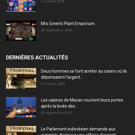
2 octobre 2018
Mrs Green’s Plant Emporium
28 septembre 2018
DERNIÈRES ACTUALITÉS
Deux hommes se font arrêter au casino où ils
dépensaient l’argent...
8 octobre 2025
Les casinos de Macao rouvrent leurs portes
après la levée des...
30 septembre 2025
Le Parlement indonésien demande aux
autorités d’agir sur une affaire d’argent...