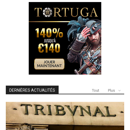
DERNIÈRES ACTUALITÉS
Tout
Plus