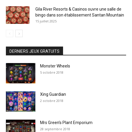
Gila River Resorts & Casinos ouvre une salle de
bingo dans son établissement Santan Mountain
15 juillet 2025
DERNIERS JEUX GRATUITS
Monster Wheels
5 octobre 2018
Xing Guardian
2 octobre 2018
Mrs Green’s Plant Emporium
28 septembre 2018