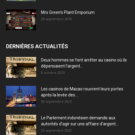
Mrs Green’s Plant Emporium
28 septembre 2018
DERNIÈRES ACTUALITÉS
Deux hommes se font arrêter au casino où ils
dépensaient l’argent...
8 octobre 2025
Les casinos de Macao rouvrent leurs portes
après la levée des...
30 septembre 2025
Le Parlement indonésien demande aux
autorités d’agir sur une affaire d’argent...
23 septembre 2025