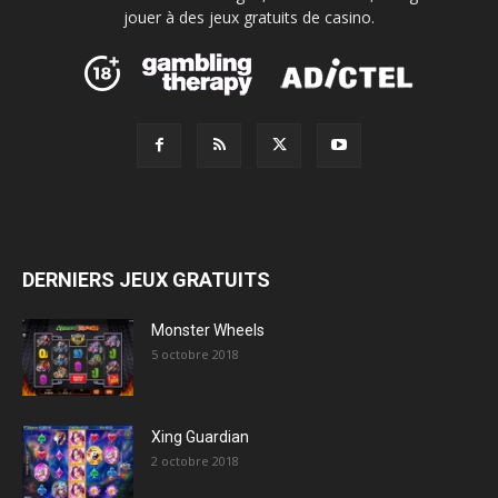
jouer à des jeux gratuits de casino.
DERNIERS JEUX GRATUITS
Monster Wheels
5 octobre 2018
Xing Guardian
2 octobre 2018