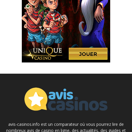
avis-casinos.info est un comparateur où vous pourrez lire de
nombreux avis de casino en ligne, des actualités, des guides et