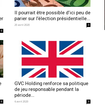
Il pourrait être possible d’ici peu de
er
parier sur l’élection présidentielle...
20 avril 2020
0
0
e
GVC Holding renforce sa politique
de jeu responsable pendant la
période...
6 avril 2020
0
0