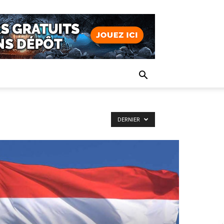
DERNIER