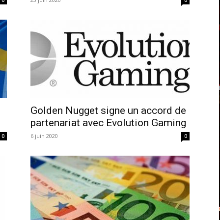
0
0
Golden Nugget signe un accord de
partenariat avec Evolution Gaming
6 juin 2020
0
0