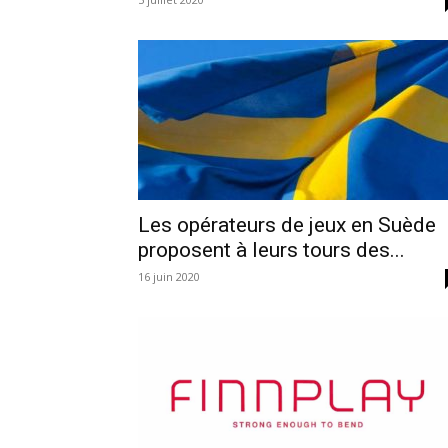
Les opérateurs de jeux en Suède
proposent à leurs tours des...
16 juin 2020