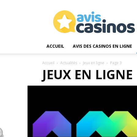
Avis
Casinos
ACCUEIL
AVIS DES CASINOS EN LIGNE
Accueil
Actualités
Jeux en ligne
Page 3
JEUX EN LIGNE