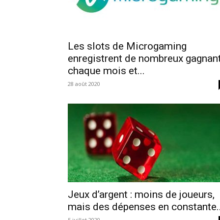
Les slots de Microgaming
enregistrent de nombreux gagnan
chaque mois et...
28 août 2020
Jeux d’argent : moins de joueurs,
mais des dépenses en constante..
5 juillet 2020