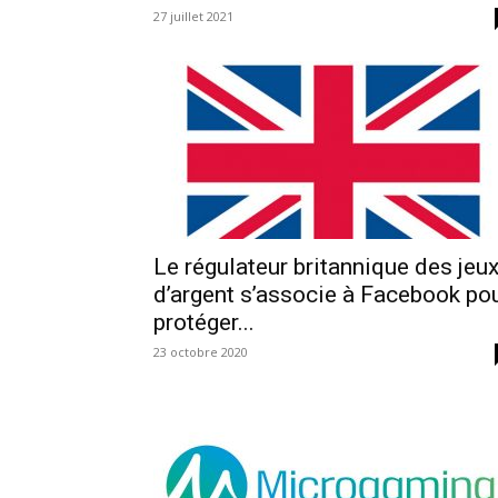
27 juillet 2021
Le régulateur britannique des jeu
d’argent s’associe à Facebook po
protéger...
23 octobre 2020